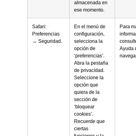
almacenada en
ese momento.
Safari:
En el menú de
Para m
Preferencias
configuración,
informa
→ Seguridad.
selecciona la
consult
opción de
Ayuda 
‘preferencias’.
navega
Abra la pestaña
de privacidad.
Seleccione la
opción que
quiera de la
sección de
‘bloquear
cookies’.
Recuerde que
ciertas
funciones y la