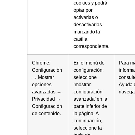
cookies y podrá
optar por
activarlas o
desactivarlas
marcando la
casilla
correspondiente.
Chrome:
En el menú de
Para m
Configuración
configuración,
informa
→ Mostrar
seleccione
consult
opciones
‘mostrar
Ayuda 
avanzadas →
configuración
navega
Privacidad →
avanzada’ en la
Configuración
parte inferior de
de contenido.
la página. A
continuación,
seleccione la
tecla de