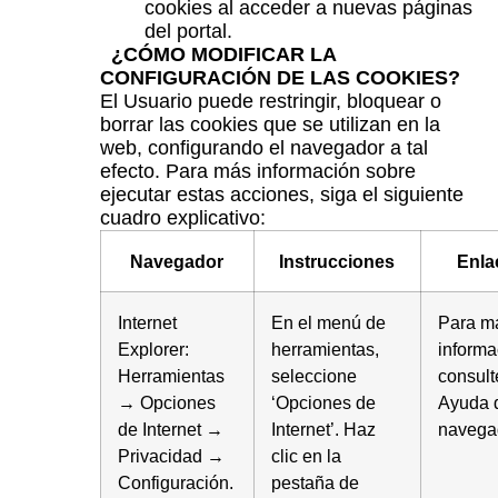
cookies al acceder a nuevas páginas
del portal.
¿CÓMO MODIFICAR LA
CONFIGURACIÓN DE LAS COOKIES?
El Usuario puede restringir, bloquear o
borrar las cookies que se utilizan en la
web, configurando el navegador a tal
efecto. Para más información sobre
ejecutar estas acciones, siga el siguiente
cuadro explicativo:
Navegador
Instrucciones
Enla
Internet
En el menú de
Para m
Explorer:
herramientas,
informa
Herramientas
seleccione
consult
→ Opciones
‘Opciones de
Ayuda 
de Internet →
Internet’. Haz
navega
Privacidad →
clic en la
Configuración.
pestaña de